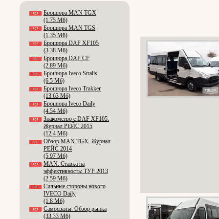
Брошюра MAN TGX
(1.75 Мб)
Брошюра MAN TGS
(1.35 Мб)
Брошюра DAF XF105
(3.38 Мб)
Брошюра DAF CF
(2.89 Мб)
Брошюра Iveco Stralis
(6.5 Мб)
Брошюра Iveco Trakker
(13.63 Мб)
Брошюра Iveco Daily
(4.54 Мб)
Знакомство с DAF XF105.
Журнал РЕЙС 2015
(12.4 Мб)
Обзор MAN TGX. Журнал
РЕЙС 2014
(5.97 Мб)
MAN. Ставка на
эффективность: ТУР 2013
(2.59 Мб)
Сильные стороны нового
IVECO Daily
(1.8 Мб)
Самосвалы. Обзор рынка
(33.33 Мб)