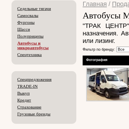
Главная
/
Прода
Седельные тягачи
Автобусы M
Самосвалы
Фургоны
"ТРАК ЦЕНТР"
Шасси
назначения. А
Полуприцепы
или лизинг.
Автобусы и
микроавтобусы
Фильтр по бренду:
Спецтехника
Фотография
Спецпредложения
TRADE-IN
Выкуп
Кредит
Страхование
Грузовые бренды