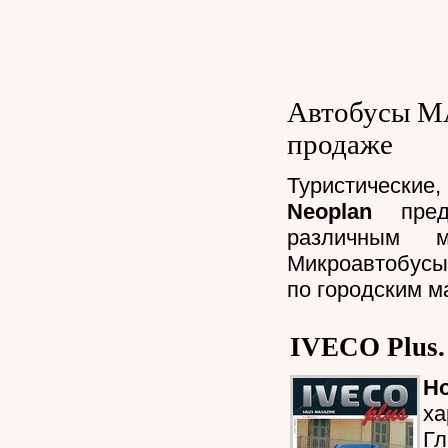
Автобусы MA
продаже
Туристические
Neoplan
предн
различным м
Микроавтобус
по городским м
IVECO Plus.
Н
ха
Гл