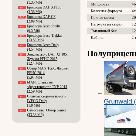
(1.35 Мб)
Мощность
46
Брошюра DAF XF105
Колесная формула
4х
(3.38 Мб)
Брошюра DAF CF
Полная масса
20
(2.89 Мб)
Нагрузка на седло
12
Брошюра Iveco Stralis
(6.5 Мб)
Топливный бак
12
Брошюра Iveco Trakker
Кабина
2-
(13.63 Мб)
Брошюра Iveco Daily
(4.54 Мб)
Полуприцеп
Знакомство с DAF XF105.
Журнал РЕЙС 2015
(12.4 Мб)
Обзор MAN TGX. Журнал
РЕЙС 2014
(5.97 Мб)
MAN. Ставка на
эффективность: ТУР 2013
(2.59 Мб)
Сильные стороны нового
Grunwald 
IVECO Daily
(1.8 Мб)
Самосвалы. Обзор рынка
(33.33 Мб)