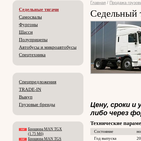
Главная
/
Продажа грузов
Седельные тягачи
Седельный 
Самосвалы
Фургоны
Шасси
Полуприцепы
Автобусы и микроавтобусы
Спецтехника
Спецпредложения
TRADE-IN
Выкуп
Цену, сроки и
Грузовые бренды
либо через фо
Технические парам
Брошюра MAN TGX
Состояние
н
(1.75 Мб)
Год выпуска
20
Брошюра MAN TGS