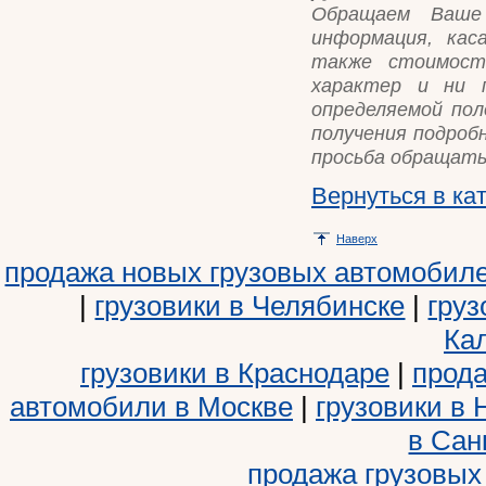
Обращаем Ваше
информация, кас
также стоимост
характер и ни п
определяемой пол
получения подроб
просьба обращать
Вернуться в ка
Наверх
продажа новых грузовых автомобил
|
грузовики в Челябинске
|
груз
Ка
грузовики в Краснодаре
|
прода
автомобили в Москве
|
грузовики в
в Сан
продажа грузовых