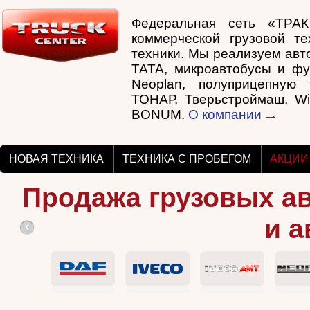
Федеральная сеть «ТРА
коммерческой грузовой те
техники. Мы реализуем авто
TATA, микроавтобусы и фу
Neoplan, полуприцепную т
ТОНАР, Тверьстроймаш, Wi
BONUM.
О компании
НОВАЯ ТЕХНИКА
ТЕХНИКА С ПРОБЕГОМ
АКЦИИ
Продажа грузовых а
и а