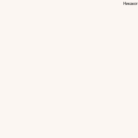
Никаког