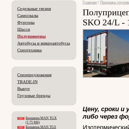
Главная
/
Продажа грузов
Седельные тягачи
Полуприцеп
Самосвалы
SKO 24/L - 
Фургоны
Шасси
Полуприцепы
Автобусы и микроавтобусы
Спецтехника
Спецпредложения
TRADE-IN
Выкуп
Грузовые бренды
Цену, сроки и
либо через фо
Брошюра MAN TGX
(1.75 Мб)
Изотермический
Брошюра MAN TGS