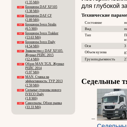
(1.35 Мб)
для глубокой з
Брошюра DAF XF105
(3.38 Мб)
Технические парам
Брошюра DAF CF
(2.89 Мб)
Состояние
н
Брошюра Iveco Stralis
(6.5 Мб)
Вид
п
Брошюра Iveco Trakker
Тип
П
(13.63 Мб)
и
Брошюра Iveco Daily
Оси
3
(4.54 Мб)
Знакомство с DAF XF105.
Объем кузова
8
Журнал РЕЙС 2015
Грузоподъемность
2
(12.4 Мб)
Обзор MAN TGX. Журнал
РЕЙС 2014
(5.97 Мб)
MAN. Ставка на
Седельные т
эффективность: ТУР 2013
(2.59 Мб)
Сильные стороны нового
IVECO Daily
(1.8 Мб)
Самосвалы. Обзор рынка
(33.33 Мб)
Седельный