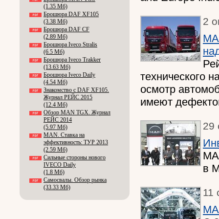
(1.35 Мб)
Брошюра DAF XF105
2 о
(3.38 Мб)
Брошюра DAF CF
MA
(2.89 Мб)
Брошюра Iveco Stralis
на
(6.5 Мб)
Брошюра Iveco Trakker
Ре
(13.63 Мб)
технического н
Брошюра Iveco Daily
(4.54 Мб)
осмотр автомоб
Знакомство с DAF XF105.
Журнал РЕЙС 2015
имеют дефектов
(12.4 Мб)
Обзор MAN TGX. Журнал
РЕЙС 2014
29 
(5.97 Мб)
MAN. Ставка на
Ин
эффективность: ТУР 2013
(2.59 Мб)
MA
Сильные стороны нового
IVECO Daily
в 
(1.8 Мб)
Самосвалы. Обзор рынка
(33.33 Мб)
11 
MA