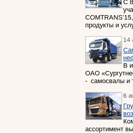
C 
уч
COMTRANS’15, г
продукты и усл
14 
Cа
не
В 
ОАО «Сур­гутне
- самосва­лы и
6 а
Гр
во
Ко
ассортимент вы