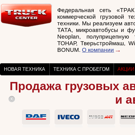
Федеральная сеть «ТРА
коммерческой грузовой те
техники. Мы реализуем авто
TATA, микроавтобусы и фу
Neoplan, полуприцепную т
ТОНАР, Тверьстроймаш, Wi
BONUM.
О компании
НОВАЯ ТЕХНИКА
ТЕХНИКА С ПРОБЕГОМ
АКЦИИ
Продажа грузовых а
и а