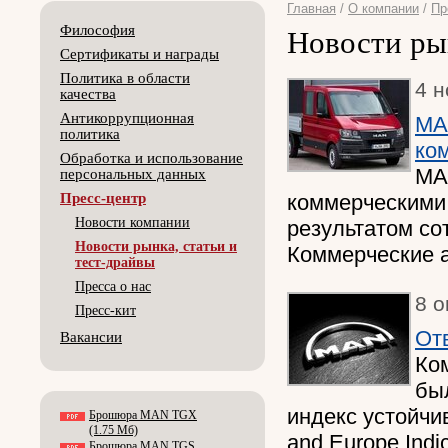
Главная
/
О компании
/
Пр
Философия
Новости рын
Сертификаты и награды
Политика в области
4 н
качества
Антикоррупционная
MA
политика
ко
Обработка и использование
MA
персональных данных
Пресс-центр
коммерческими
Новости компании
результатом со
Новости рынка, статьи и
Коммерческие 
тест-драйвы
Пресса о нас
8 о
Пресс-кит
От
Вакансии
Ко
бы
индекс устойчив
Брошюра MAN TGX
(1.75 Мб)
and Europe Indic
Брошюра MAN TGS