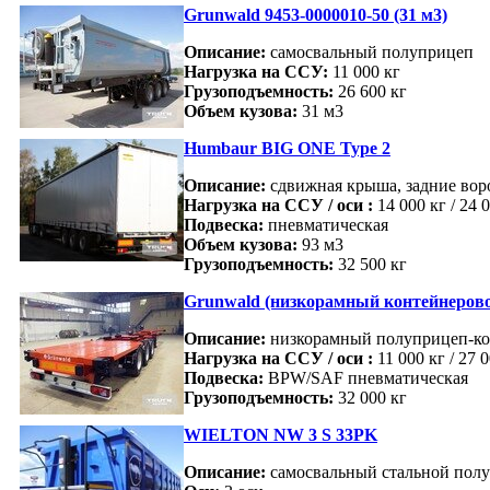
Grunwald 9453-0000010-50 (31 м3)
Описание:
самосвальный полуприцеп
Нагрузка на ССУ:
11 000 кг
Грузоподъемность:
26 600 кг
Объем кузова:
31 м3
Humbaur BIG ONE Type 2
Описание:
сдвижная крыша, задние вор
Нагрузка на ССУ / оси :
14 000 кг / 24 
Подвеска:
пневматическая
Объем кузова:
93 м3
Грузоподъемность:
32 500 кг
Grunwald (низкорамный контейнерово
Описание:
низкорамный полуприцеп-ко
Нагрузка на ССУ / оси :
11 000 кг / 27 
Подвеска:
BPW/SAF пневматическая
Грузоподъемность:
32 000 кг
WIELTON NW 3 S 33PK
Описание:
самосвальный стальной пол