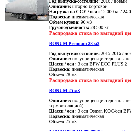
Год выпуска/состояние:
2016 / новый
Описание:
шторно-бортовой
Нагрузка на ССУ / оси :
12 000 кг / 24 
Подвеска:
пневматическая
Объем кузова:
90 м3
Грузоподъемность:
28 500 кг
Распродажа стока по выгодной це
BONUM Premium 28 м3
Год выпуска/состояние:
2015-2016 / н
Описание:
полуприцеп-цистерна для пе
Шасси / оси :
3 оси BPW ECO PLUS 2
Подвеска:
пневматическая
Объем:
28 м3
Распродажа стока по выгодной це
BONUM 25 м3
Описание:
полуприцеп-цистерна для пе
термоизоляцией)
Шасси / оси :
3 оси Osman KOC/оси B
Подвеска:
пневматическая
Объем:
25 м3