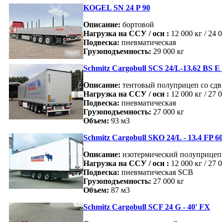
KOGEL SN 24 P 90
Описание:
бортовой
Нагрузка на ССУ / оси :
12 000 кг / 24 
Подвеска:
пневматическая
Грузоподъемность:
29 000 кг
Schmitz Cargobull SCS 24/L-13.62 BS E
Описание:
тентовый полуприцеп со сд
Нагрузка на ССУ / оси :
12 000 кг / 27 
Подвеска:
пневматическая
Грузоподъемность:
27 000 кг
Объем:
93 м3
Schmitz Cargobull SKO 24/L - 13.4 FP 6
Описание:
изотермический полуприцеп 
Нагрузка на ССУ / оси :
12 000 кг / 27 
Подвеска:
пневматическая SCB
Грузоподъемность:
27 000 кг
Объем:
87 м3
Schmitz Cargobull SCF 24 G - 40' FX