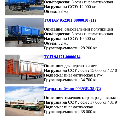
Оси/подвеска:
3 оси / пневматическая
Нагрузка на ССУ:
12 000 кг
Объем:
33 м3
ТОНАР 952301-0000010 (11)
Описание:
самосвальный полуприцеп
Оси/подвеска:
3 оси / пневматическая
Нагрузка на ССУ:
10 500 кг
Объем:
32 м3
Грузоподъемность:
28 200 кг
ТСП 94171-0000014
Описание:
для перевозки леса
Нагрузка на ССУ / оси :
15 000 кг / 27 
Подвеска:
пневматическая BPW
Грузоподъемность:
34 700 кг
Тверьстроймаш 99393Е-38 (G)
Описание:
тяжеловоз, трал, раздвижная
Нагрузка на ССУ / оси :
17 000 кг / 31 
Подвеска:
пневматическая
Грузоподъемность:
38 000 кг