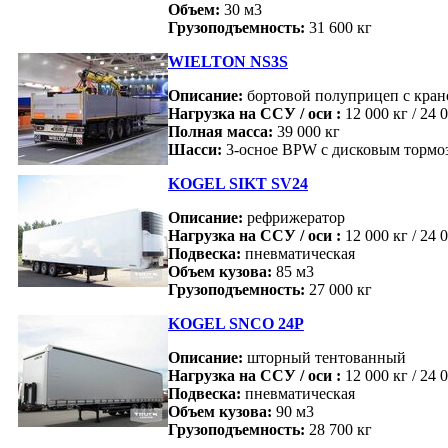
Объем:
30 м3
Грузоподъемность:
31 600 кг
WIELTON NS3S
Описание:
бортовой полуприцеп с кра
Нагрузка на ССУ / оси :
12 000 кг / 24 
Полная масса:
39 000 кг
Шасси:
3-осное BPW с дисковым тормо
KOGEL SIKT SV24
Описание:
рефрижератор
Нагрузка на ССУ / оси :
12 000 кг / 24 
Подвеска:
пневматическая
Объем кузова:
85 м3
Грузоподъемность:
27 000 кг
KOGEL SNCO 24P
Описание:
шторный тентованный
Нагрузка на ССУ / оси :
12 000 кг / 24 
Подвеска:
пневматическая
Объем кузова:
90 м3
Грузоподъемность:
28 700 кг