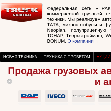
Федеральная сеть «ТРА
коммерческой грузовой те
техники. Мы реализуем авто
TATA, микроавтобусы и фу
Neoplan, полуприцепную т
ТОНАР, Тверьстроймаш, Wi
BONUM.
О компании
НОВАЯ ТЕХНИКА
ТЕХНИКА С ПРОБЕГОМ
АКЦИИ
Продажа грузовых а
и а