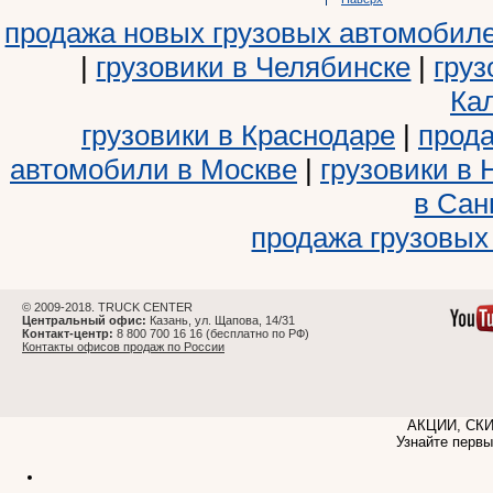
продажа новых грузовых автомобил
|
грузовики в Челябинске
|
груз
Ка
грузовики в Краснодаре
|
прода
автомобили в Москве
|
грузовики в
в Сан
продажа грузовых
© 2009-2018. TRUCK CENTER
Центральный офис:
Казань, ул. Щапова, 14/31
Контакт-центр:
8 800 700 16 16 (бесплатно по РФ)
Контакты офисов продаж по России
АКЦИИ, СК
Узнайте первы