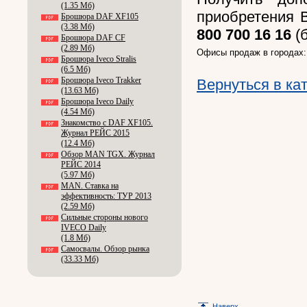
(1.35 Мб)
приобретения 
Брошюра DAF XF105
(3.38 Мб)
800 700 16 16
(б
Брошюра DAF CF
(2.89 Мб)
Офисы продаж в городах
Брошюра Iveco Stralis
(6.5 Мб)
Брошюра Iveco Trakker
Вернуться в ка
(13.63 Мб)
Брошюра Iveco Daily
(4.54 Мб)
Знакомство с DAF XF105.
Журнал РЕЙС 2015
(12.4 Мб)
Обзор MAN TGX. Журнал
РЕЙС 2014
(5.97 Мб)
MAN. Ставка на
эффективность: ТУР 2013
(2.59 Мб)
Сильные стороны нового
IVECO Daily
(1.8 Мб)
Самосвалы. Обзор рынка
(33.33 Мб)
Наверх