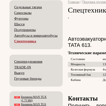
Главная
/
Продажа грузов
Седельные тягачи
Спецтехник
Самосвалы
Фургоны
Шасси
Полуприцепы
Автобусы и микроавтобусы
Автоэвакуатор
Спецтехника
ТАТА 613.
Технические парам
Состояние
н
Спецпредложения
Мощность
13
TRADE-IN
Колесная формула
4х
Выкуп
Топливный бак
12
Грузовые бренды
Кабина
Дн
Контакты
Брошюра MAN TGX
(1.75 Мб)
Брошюра MAN TGS
Получить доп