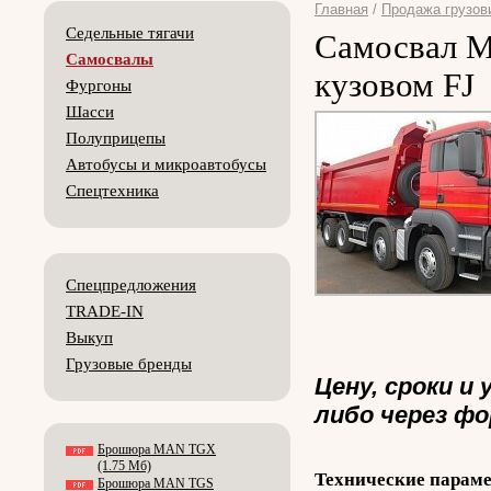
Главная
/
Продажа грузов
Седельные тягачи
Самосвал 
Самосвалы
кузовом FJ
Фургоны
Шасси
Полуприцепы
Автобусы и микроавтобусы
Спецтехника
Спецпредложения
TRADE-IN
Выкуп
Грузовые бренды
Цену, сроки и
либо через фо
Брошюра MAN TGX
(1.75 Мб)
Технические парам
Брошюра MAN TGS