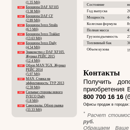
(1.35 Мб)
Состояние
н
Брошюра DAF XF105
Год выпуска
2
(3.38 Мб)
Брошюра DAF CF
Мощность
4
(2.89 Мб)
Колесная формула
8
Брошюра Iveco Stralis
(6.5 Мб)
Полная масса
4
Брошюра Iveco Trakker
Грузоподъемность
2
(13.63 Мб)
Топливный бак
3
Брошюра Iveco Daily
(4.54 Мб)
Объем кузова
1
Знакомство с DAF XF105.
Журнал РЕЙС 2015
(12.4 Мб)
Обзор MAN TGX. Журнал
РЕЙС 2014
Контакты
(5.97 Мб)
MAN. Ставка на
Получить доп
эффективность: ТУР 2013
(2.59 Мб)
приобретения 
Сильные стороны нового
800 700 16 16
(б
IVECO Daily
(1.8 Мб)
Офисы продаж в городах
Самосвалы. Обзор рынка
(33.33 Мб)
*
Расчет стоимос
руб.
Обращаем Ваше