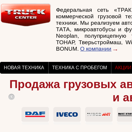
Федеральная сеть «ТРА
коммерческой грузовой те
техники. Мы реализуем авто
TATA, микроавтобусы и фу
Neoplan, полуприцепную т
ТОНАР, Тверьстроймаш, Wi
BONUM.
О компании
НОВАЯ ТЕХНИКА
ТЕХНИКА С ПРОБЕГОМ
АКЦИИ
Продажа грузовых а
и а