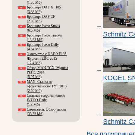
(1.35 Мб)
Брошюра DAF XF105
(3.38 Мб)
Брошюра DAF CF
(2.89 Мб)
Брошюра Iveco Stralis
(6.5 Мб)
Schmitz C
Брошюра Iveco Trakker
(13.63 Мб)
Брошюра Iveco Daily
(4.54 Мб)
Знакомство с DAF XF105.
Журнал РЕЙС 2015
(12.4 Мб)
Обзор MAN TGX. Журнал
РЕЙС 2014
KOGEL S
(5.97 Мб)
MAN. Ставка на
эффективность: ТУР 2013
(2.59 Мб)
Сильные стороны нового
IVECO Daily
(1.8 Мб)
Самосвалы. Обзор рынка
(33.33 Мб)
Schmitz Ca
Все полуприце