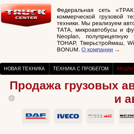
Федеральная сеть «ТРА
коммерческой грузовой те
техники. Мы реализуем авто
TATA, микроавтобусы и фу
Neoplan, полуприцепную т
ТОНАР, Тверьстроймаш, Wi
BONUM.
О компании
НОВАЯ ТЕХНИКА
ТЕХНИКА С ПРОБЕГОМ
АКЦИИ
Продажа грузовых а
и а