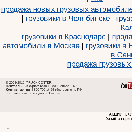
Наверх
продажа новых грузовых автомобил
|
грузовики в Челябинске
|
груз
Ка
грузовики в Краснодаре
|
прода
автомобили в Москве
|
грузовики в
в Сан
продажа грузовых
© 2009-2018. TRUCK CENTER
Центральный офис:
Казань, ул. Щапова, 14/31
Контакт-центр:
8 800 700 16 16 (бесплатно по РФ)
Контакты офисов продаж по России
АКЦИИ, СК
Узнайте первы