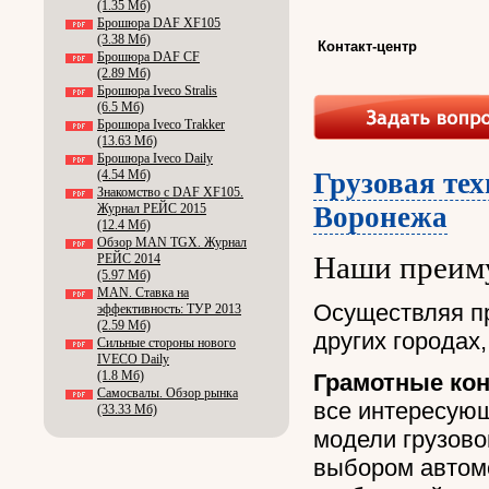
(1.35 Мб)
Брошюра DAF XF105
(3.38 Мб)
Контакт-центр
Брошюра DAF CF
(2.89 Мб)
Брошюра Iveco Stralis
(6.5 Мб)
Брошюра Iveco Trakker
(13.63 Мб)
Брошюра Iveco Daily
(4.54 Мб)
Грузовая те
Знакомство с DAF XF105.
Журнал РЕЙС 2015
Воронежа
(12.4 Мб)
Обзор MAN TGX. Журнал
РЕЙС 2014
Наши преим
(5.97 Мб)
MAN. Ставка на
Осуществляя п
эффективность: ТУР 2013
(2.59 Мб)
других городах
Сильные стороны нового
IVECO Daily
(1.8 Мб)
Грамотные ко
Самосвалы. Обзор рынка
все интересующ
(33.33 Мб)
модели грузово
выбором автом