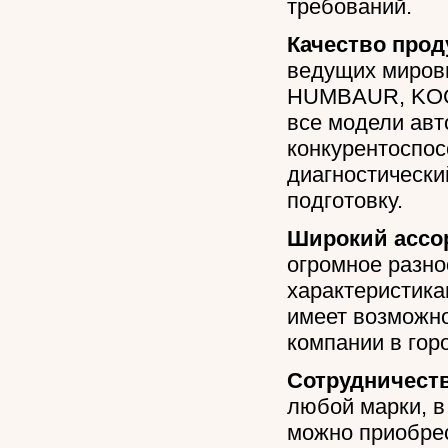
требований.
Качество про
ведущих мировы
HUMBAUR, KOGE
все модели авт
конкурентоспо
диагностическ
подготовку.
Широкий ассо
огромное разно
характеристика
имеет возможно
компании в гор
Сотрудничест
любой марки, в
можно приобрес