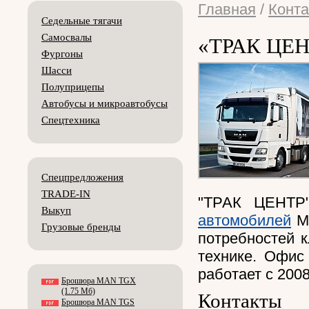
Главная
/
Конт
Седельные тягачи
Самосвалы
«ТРАК ЦЕН
Фургоны
Шасси
Полуприцепы
Автобусы и микроавтобусы
Спецтехника
Спецпредложения
TRADE-IN
"ТРАК ЦЕНТР
Выкуп
автомобилей
MA
Грузовые бренды
потребностей к
технике. Офис
работает с 2008
Брошюра MAN TGX
(1.75 Мб)
Контакты
Брошюра MAN TGS